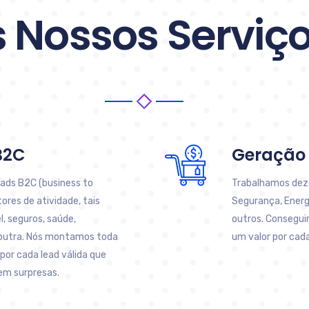
 Nossos Serviç
B2C
Geração 
eads B2C (business to
Trabalhamos deze
ores de atividade, tais
Segurança, Energi
l, seguros, saúde,
outros. Consegu
 outra. Nós montamos toda
um valor por cada
or cada lead válida que
em surpresas.